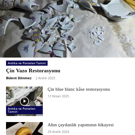
Antika ve Porselen Tamiri
Çin Vazo Restorasyonu
Bülent Dönmez
-
2 Aralık 2025
Çin blue blanc kâse restorasyonu
13 Nisan 2025
Antika ve Porselen
Tamiri
Altın çaydanlık yapımının hikayesi
29 Aralık 2024