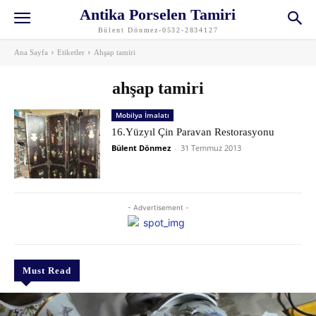
Antika Porselen Tamiri
Bülent Dönmez-0532-2834127
Ana Sayfa
Etiketler
Ahşap tamiri
ahşap tamiri
Mobilya İmalatı
16.Yüzyıl Çin Paravan Restorasyonu
Bülent Dönmez
-
31 Temmuz 2013
- Advertisement -
Must Read