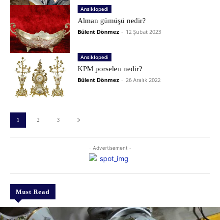
Ansiklopedi
Alman gümüşü nedir?
Bülent Dönmez
-
12 Şubat 2023
Ansiklopedi
KPM porselen nedir?
Bülent Dönmez
-
26 Aralık 2022
1
2
3
- Advertisement -
Must Read