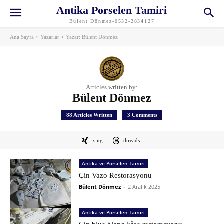
Antika Porselen Tamiri
Bülent Dönmez-0532-2834127
Ana Sayfa
Yazarlar
Yazar: Bülent Dönmez
Articles written by:
Bülent Dönmez
88 Articles Written
3 Comments
xing
threads
Antika ve Porselen Tamiri
Çin Vazo Restorasyonu
Bülent Dönmez
-
2 Aralık 2025
Antika ve Porselen Tamiri