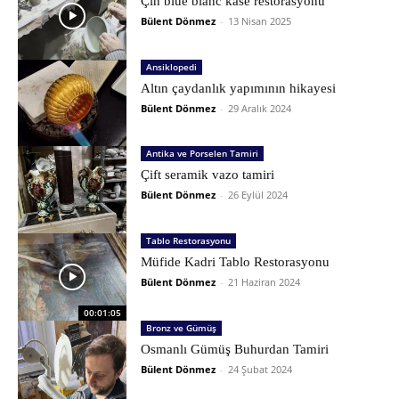
Çin blue blanc kâse restorasyonu
Bülent Dönmez
-
13 Nisan 2025
Ansiklopedi
Altın çaydanlık yapımının hikayesi
Bülent Dönmez
-
29 Aralık 2024
Antika ve Porselen Tamiri
Çift seramik vazo tamiri
Bülent Dönmez
-
26 Eylül 2024
Tablo Restorasyonu
Müfide Kadri Tablo Restorasyonu
Bülent Dönmez
-
21 Haziran 2024
00:01:05
Bronz ve Gümüş
Osmanlı Gümüş Buhurdan Tamiri
Bülent Dönmez
-
24 Şubat 2024