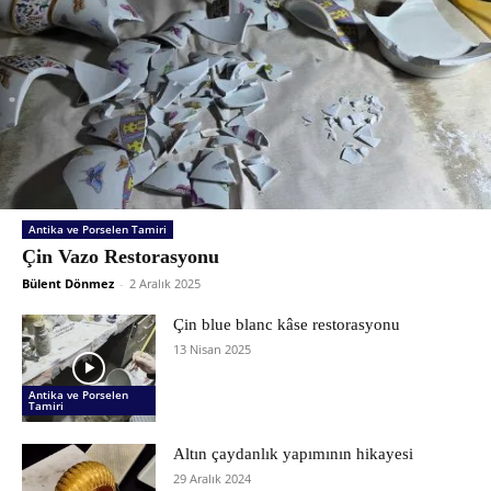
Antika ve Porselen Tamiri
Çin Vazo Restorasyonu
Bülent Dönmez
-
2 Aralık 2025
Çin blue blanc kâse restorasyonu
13 Nisan 2025
Antika ve Porselen
Tamiri
Altın çaydanlık yapımının hikayesi
29 Aralık 2024