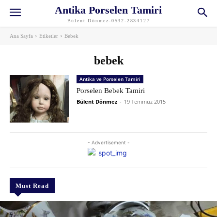
Antika Porselen Tamiri
Bülent Dönmez-0532-2834127
Ana Sayfa
Etiketler
Bebek
bebek
Antika ve Porselen Tamiri
Porselen Bebek Tamiri
Bülent Dönmez
-
19 Temmuz 2015
- Advertisement -
Must Read