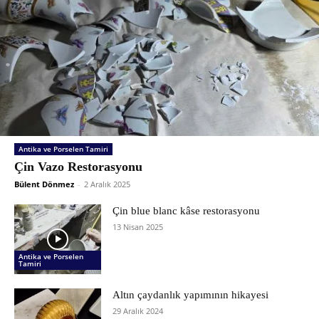
Antika ve Porselen Tamiri
Çin Vazo Restorasyonu
Bülent Dönmez
-
2 Aralık 2025
Çin blue blanc kâse restorasyonu
13 Nisan 2025
Antika ve Porselen
Tamiri
Altın çaydanlık yapımının hikayesi
29 Aralık 2024