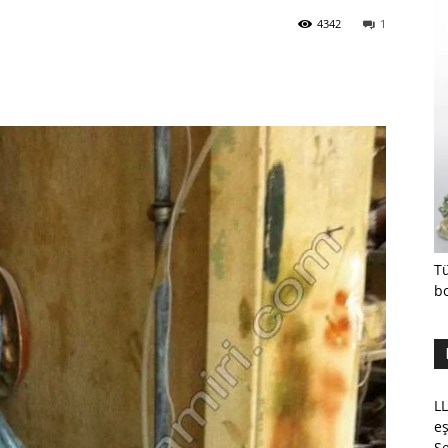
4342
1
Tü
b
LL
eş
Se