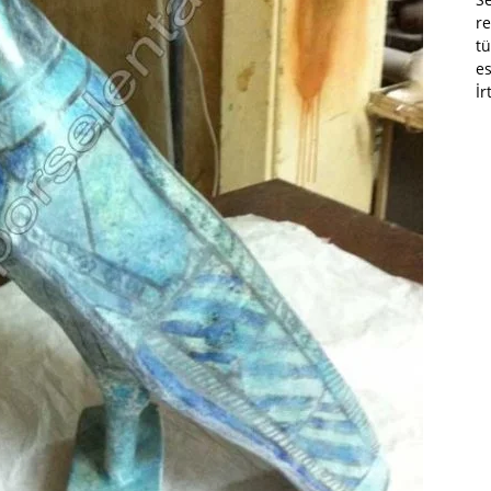
re
tü
es
İr