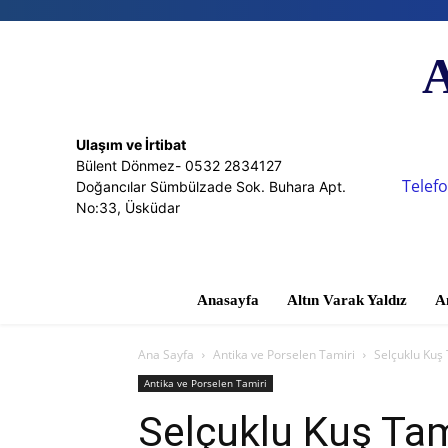
A
Ulaşım ve İrtibat
Bülent Dönmez- 0532 2834127
Telefo
Doğancılar Sümbülzade Sok. Buhara Apt.
No:33, Üsküdar
Anasayfa
Altın Varak Yaldız
A
Ana Sayfa
Antika ve Porselen Tamiri
Selçuklu Kuş 
Antika ve Porselen Tamiri
Selçuklu Kuş Tam