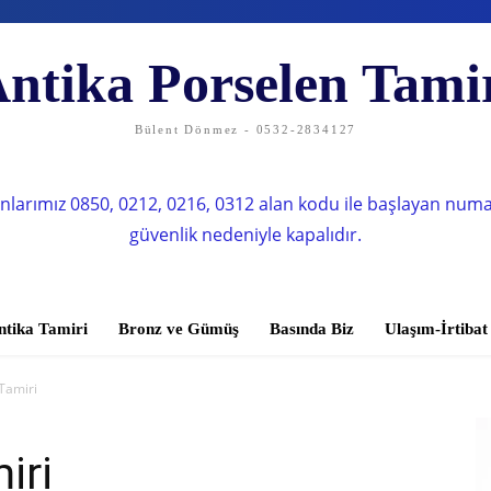
ntika Porselen Tami
Bülent Dönmez - 0532-2834127
nlarımız 0850, 0212, 0216, 0312 alan kodu ile başlayan num
güvenlik nedeniyle kapalıdır.
ntika Tamiri
Bronz ve Gümüş
Basında Biz
Ulaşım-İrtibat
Tamiri
iri