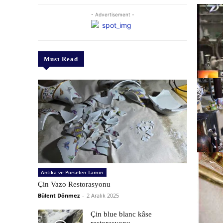
- Advertisement -
Must Read
Antika ve Porselen Tamiri
Çin Vazo Restorasyonu
Bülent Dönmez
-
2 Aralık 2025
Çin blue blanc kâse