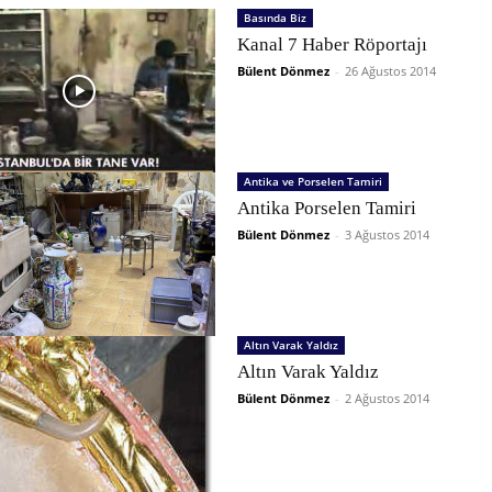
Basında Biz
Kanal 7 Haber Röportajı
Bülent Dönmez
-
26 Ağustos 2014
Antika ve Porselen Tamiri
Antika Porselen Tamiri
Bülent Dönmez
-
3 Ağustos 2014
Altın Varak Yaldız
Altın Varak Yaldız
Bülent Dönmez
-
2 Ağustos 2014