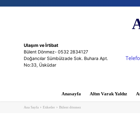
A
Ulaşım ve İrtibat
Bülent Dönmez- 0532 2834127
Telefo
Doğancılar Sümbülzade Sok. Buhara Apt.
No:33, Üsküdar
Anasayfa
Altın Varak Yaldız
A
Ana Sayfa
Etiketler
Bülent dönmez