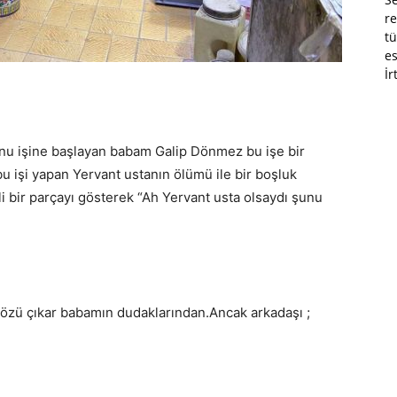
re
tü
es
İr
onu işine başlayan babam Galip Dönmez bu işe bir
u işi yapan Yervant ustanın ölümü ile bir boşluk
 bir parçayı gösterek “Ah Yervant usta olsaydı şunu
zü çıkar babamın dudaklarından.Ancak arkadaşı ;