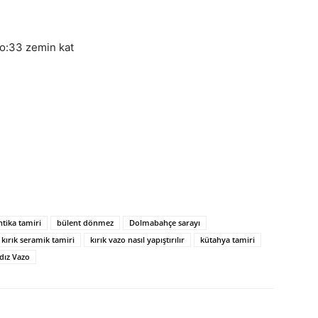
o:33 zemin kat
ntika tamiri
bülent dönmez
Dolmabahçe sarayı
kırık seramik tamiri
kırık vazo nasıl yapıştırılır
kütahya tamiri
ldız Vazo