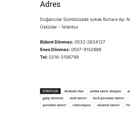
Adres
Doğancılar Sümbülzade sokak Buhara Ap. N
Üsküdar – İstanbul
Bülent Dönmez:
0532-2834127
Enes Dönmez:
0507-9152888
Tel:
0216-3106799
ETIKETLER
Anabala Han
antika tamir atölyesi
a
galip dönmez
iznik tamiri
kırık porselen tamiri
porselen tamiri
restorasyon
seramik tamiri
Yı