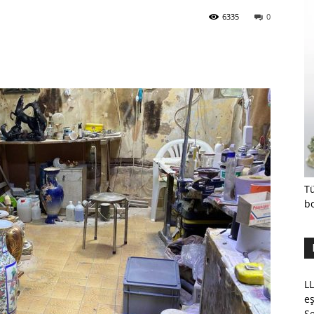
6335
0
Tü
b
LL
eş
Se