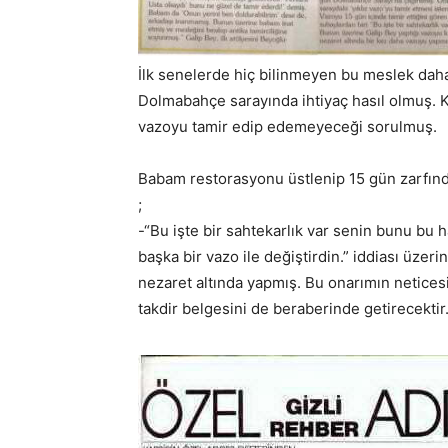
İlk senelerde hiç bilinmeyen bu meslek daha
Dolmabahçe sarayında ihtiyaç hasıl olmuş. Ke
vazoyu tamir edip edemeyeceği sorulmuş.
Babam restorasyonu üstlenip 15 gün zarfında
;
-“Bu işte bir sahtekarlık var senin bunu bu
başka bir vazo ile değiştirdin.” iddiası üze
nezaret altında yapmış. Bu onarımın netices
takdir belgesini de beraberinde getirecektir