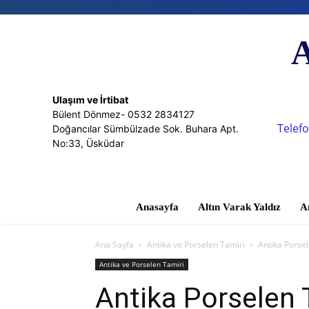
A
Ulaşım ve İrtibat
Bülent Dönmez- 0532 2834127
Telefo
Doğancılar Sümbülzade Sok. Buhara Apt.
No:33, Üsküdar
Anasayfa
Altın Varak Yaldız
A
Ana Sayfa
Antika ve Porselen Tamiri
Antika Porse
Antika ve Porselen Tamiri
Antika Porselen 