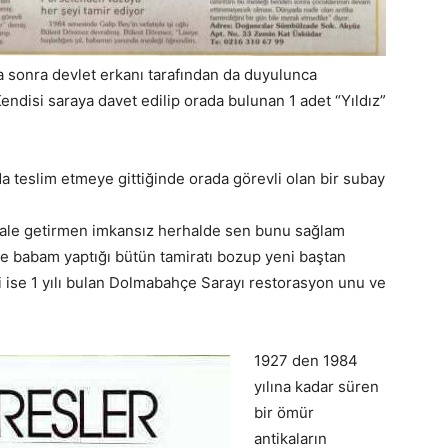
 sonra devlet erkanı tarafından da duyulunca
ndisi saraya davet edilip orada bulunan 1 adet “Yıldız”
 teslim etmeye gittiğinde orada görevli olan bir subay
 hale getirmen imkansız herhalde sen bunu sağlam
rine babam yaptığı bütün tamiratı bozup yeni baştan
i ise 1 yılı bulan Dolmabahçe Sarayı restorasyon unu ve
.
1927 den 1984
yılına kadar süren
bir ömür
antikaların