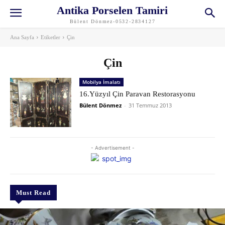
Antika Porselen Tamiri
Bülent Dönmez-0532-2834127
Ana Sayfa
Etiketler
Çin
Çin
Mobilya İmalatı
16.Yüzyıl Çin Paravan Restorasyonu
Bülent Dönmez
-
31 Temmuz 2013
- Advertisement -
Must Read