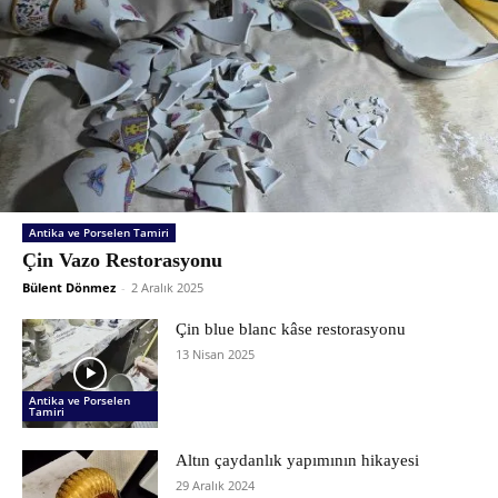
Antika ve Porselen Tamiri
Çin Vazo Restorasyonu
Bülent Dönmez
-
2 Aralık 2025
Çin blue blanc kâse restorasyonu
13 Nisan 2025
Antika ve Porselen
Tamiri
Altın çaydanlık yapımının hikayesi
29 Aralık 2024