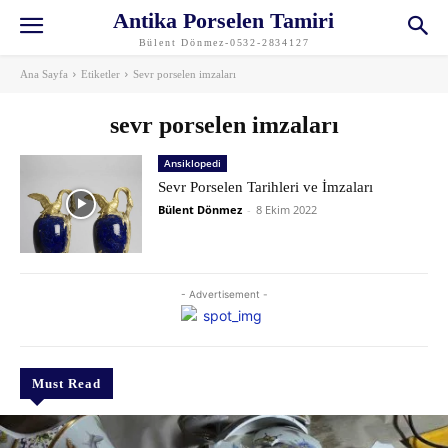
Antika Porselen Tamiri
Bülent Dönmez-0532-2834127
Ana Sayfa
Etiketler
Sevr porselen imzaları
sevr porselen imzaları
Ansiklopedi
Sevr Porselen Tarihleri ve İmzaları
Bülent Dönmez
-
8 Ekim 2022
- Advertisement -
Must Read