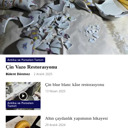
Antika ve Porselen Tamiri
Çin Vazo Restorasyonu
Bülent Dönmez
-
2 Aralık 2025
Çin blue blanc kâse restorasyonu
13 Nisan 2025
Antika ve Porselen
Tamiri
Altın çaydanlık yapımının hikayesi
29 Aralık 2024