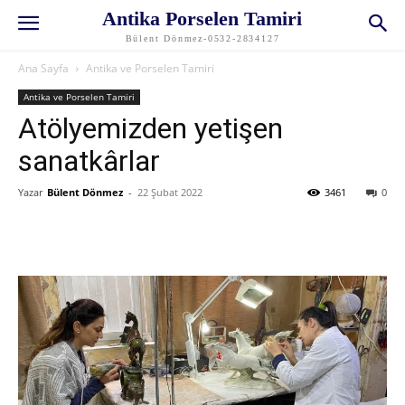
Antika Porselen Tamiri
Bülent Dönmez-0532-2834127
Ana Sayfa
Antika ve Porselen Tamiri
Antika ve Porselen Tamiri
Atölyemizden yetişen
sanatkârlar
Yazar
Bülent Dönmez
-
22 Şubat 2022
3461
0