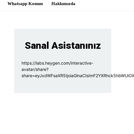
Whatsapp Konum
Hakkımızda
Sanal Asistanınız
https://labs.heygen.com/interactive-
avatar/share?
share=eyJxdWFsaXR5IjoiaGlnaCIsImF2YXRhck5hb