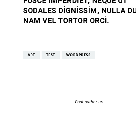
FUSCE IMPERDIET, NEQUE UT
SODALES DIGNISSIM, NULLA DU
NAM VEL TORTOR ORCI.
ART
TEST
WORDPRESS
Post Autho
Post author url
Post author biographical i