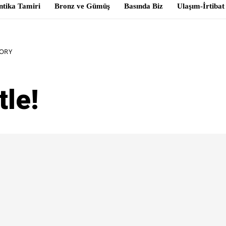
ntika Tamiri
Bronz ve Gümüş
Basında Biz
Ulaşım-İrtibat
ORY
tle!