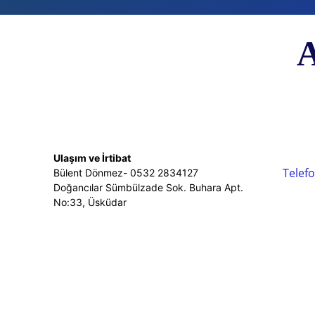
A
Ulaşım ve İrtibat
Telefo
Bülent Dönmez- 0532 2834127
Doğancılar Sümbülzade Sok. Buhara Apt.
No:33, Üsküdar