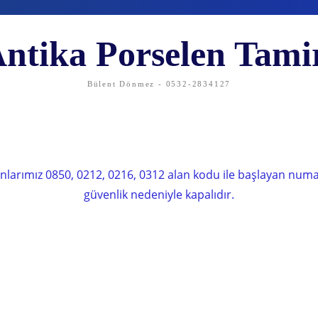
ntika Porselen Tami
Bülent Dönmez - 0532-2834127
nlarımız 0850, 0212, 0216, 0312 alan kodu ile başlayan num
güvenlik nedeniyle kapalıdır.