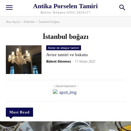
Antika Porselen Tamiri
Bülent Dönmez-0532-2834127
Ana Sayfa
Etiketler
İstanbul boğazı
İstanbul boğazı
Avize ve abajur tamiri
Avize tamiri ve bakımı
Bülent Dönmez
-
11 Nisan 2021
- Advertisement -
Must Read