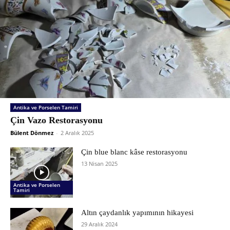
Antika ve Porselen Tamiri
Çin Vazo Restorasyonu
Bülent Dönmez
-
2 Aralık 2025
Çin blue blanc kâse restorasyonu
13 Nisan 2025
Antika ve Porselen
Tamiri
Altın çaydanlık yapımının hikayesi
29 Aralık 2024