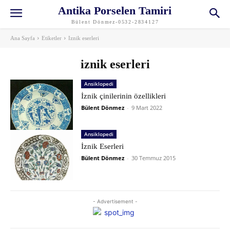
Antika Porselen Tamiri
Bülent Dönmez-0532-2834127
Ana Sayfa
Etiketler
Iznik eserleri
iznik eserleri
Ansiklopedi
İznik çinilerinin özellikleri
Bülent Dönmez
-
9 Mart 2022
Ansiklopedi
İznik Eserleri
Bülent Dönmez
-
30 Temmuz 2015
- Advertisement -