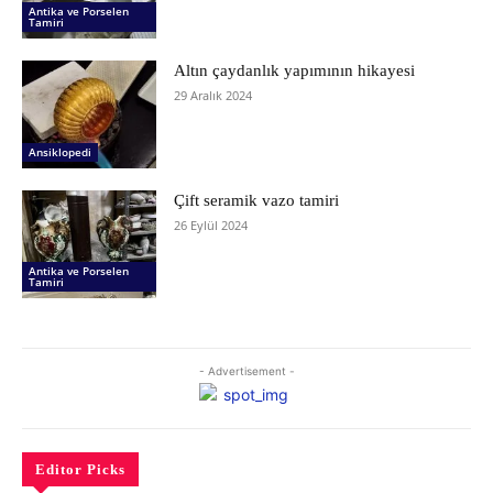
Antika ve Porselen
Tamiri
Altın çaydanlık yapımının hikayesi
29 Aralık 2024
Ansiklopedi
Çift seramik vazo tamiri
26 Eylül 2024
Antika ve Porselen
Tamiri
- Advertisement -
Editor Picks