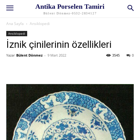
Antika Porselen Tamiri
Bülent Dönmez-0532-2834127
Ana Sayfa
Ansiklopedi
Ansiklopedi
İznik çinilerinin özellikleri
Yazar
Bülent Dönmez
-
9 Mart 2022
3545
0