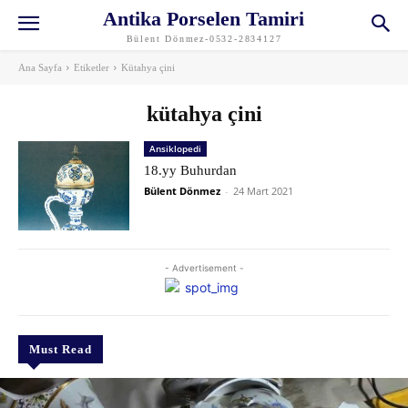
Antika Porselen Tamiri
Bülent Dönmez-0532-2834127
Ana Sayfa
Etiketler
Kütahya çini
kütahya çini
Ansiklopedi
18.yy Buhurdan
Bülent Dönmez
-
24 Mart 2021
- Advertisement -
Must Read