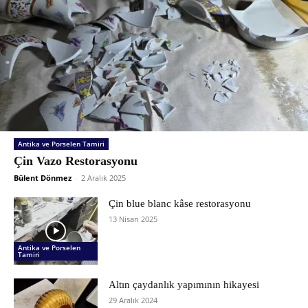
Antika ve Porselen Tamiri
Çin Vazo Restorasyonu
Bülent Dönmez
-
2 Aralık 2025
Çin blue blanc kâse restorasyonu
13 Nisan 2025
Antika ve Porselen
Tamiri
Altın çaydanlık yapımının hikayesi
29 Aralık 2024