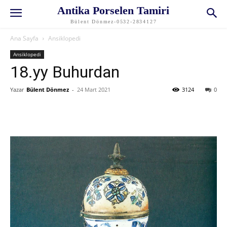
Antika Porselen Tamiri
Bülent Dönmez-0532-2834127
Ana Sayfa
Ansiklopedi
Ansiklopedi
18.yy Buhurdan
Yazar
Bülent Dönmez
-
24 Mart 2021
3124
0