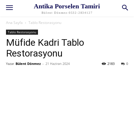
Antika Porselen Tamiri
Bülent Dönmez-0532-2834127
Ana Sayfa
Tablo Restorasyonu
Tablo Restorasyonu
Müfide Kadri Tablo
Restorasyonu
Yazar
Bülent Dönmez
-
21 Haziran 2024
2183
0