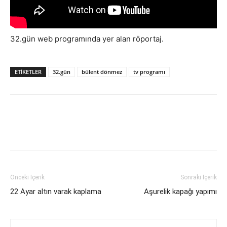
32.gün web programında yer alan röportaj.
ETIKETLER
32.gün
bülent dönmez
tv programı
Önceki İçerik
Sonraki İçerik
22 Ayar altın varak kaplama
Aşurelik kapağı yapımı