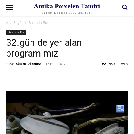
Antika Porselen Tamiri
Bülent Dönmez-0532-2834127
Ana Sayfa
Basında Biz
Basında Biz
32.gün de yer alan
programımız
Yazar
Bülent Dönmez
-
12 Ekim 2017
2550
0