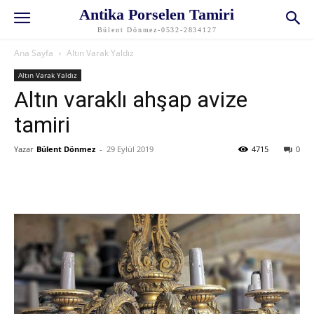
Antika Porselen Tamiri
Bülent Dönmez-0532-2834127
Ana Sayfa
Altın Varak Yaldız
Altın Varak Yaldız
Altın varaklı ahşap avize
tamiri
Yazar
Bülent Dönmez
-
29 Eylül 2019
4715
0