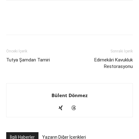
Önceki İçerik
Sonraki İçerik
Tutya Şamdan Tamiri
Edirnekâri Kavukluk
Restorasyonu
Bülent Dönmez
İlgili Haberler
Yazarın Diğer İçerikleri