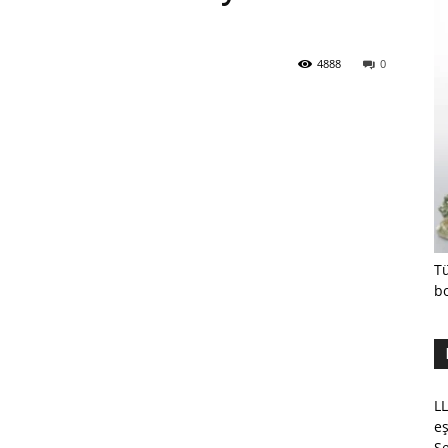
4888
0
Tü
b
LL
eş
Se