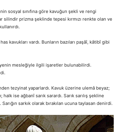
in sosyal sınıfına göre kavuğun şekli ve rengi
r silindir prizma şeklinde tepesi kırmızı renkte olan ve
ullanırdı.
as kavukları vardı. Bunların bazıları paşâî, kâtibî gibi
enin mesleğiyle ilgili işaretler bulunabilirdi.
di.
inden tezyinat yaparlardı. Kavuk üzerine ulemâ beyaz;
; halk ise ağbanî sarık sarardı. Sarık sarılış şekline
. Sarığın sarkık olarak bırakılan ucuna taylasan denirdi.