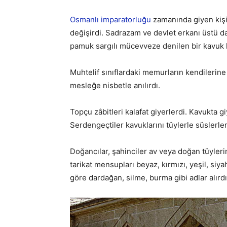
Osmanlı imparatorluğu
zamanında giyen kişin
değişirdi. Sadrazam ve devlet erkanı üstü da
pamuk sargılı mücevveze denilen bir kavuk k
Muhtelif sınıflardaki memurların kendilerine h
mesleğe nisbetle anılırdı.
Topçu zâbitleri kalafat giyerlerdi. Kavukta giy
Serdengeçtiler kavuklarını tüylerle süslerler
Doğancılar, şahinciler av veya doğan tüyler
tarikat mensupları beyaz, kırmızı, yeşil, siyah
göre dardağan, silme, burma gibi adlar alırdı