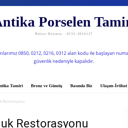
ntika Porselen Tami
Bülent Dönmez - 0532-2834127
nlarımız 0850, 0212, 0216, 0312 alan kodu ile başlayan num
güvenlik nedeniyle kapalıdır.
ntika Tamiri
Bronz ve Gümüş
Basında Biz
Ulaşım-İrtibat
uk Restorasyonu
luk Restorasyonu