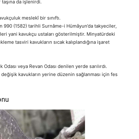
aşına da işlenirdi.
ukçuluk meslekî bir sınıftı.
n 990 (1582) tarihli Surnâme-i Hümâyun’da takyeciler,
ileri yani kavukçu ustaları gösterilmiştir. Minyatürdeki
kleme tasviri kavukların sıcak kalıplandığına işaret
k Odası veya Revan Odası denilen yerde sarılırdı.
 değişik kavukların yerine düzenin sağlanması için fes
onu