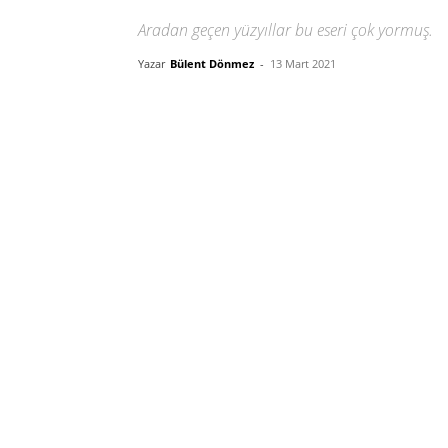
Aradan geçen yüzyıllar bu eseri çok yormuş.
Yazar
Bülent Dönmez
-
13 Mart 2021