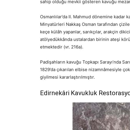
sahip olduğu mevkii gösteren kavuğu mezar t
Osmanlılar’da II. Mahmud dönemine kadar kav
Minyatürleri Nakkaş Osman tarafından çizile
keçe külâh yapanlar, sarıkçılar, arakçin dikic
atölyedükkânda ustalardan birinin ateşi körü
etmektedir (vr. 216a).
Padişahların kavuğu Topkapı Sarayı’nda Sarı
1829’da çıkarılan elbise nizamnâmesiyle çok
giyilmesi kararlaştırılmıştır.
Edirnekâri Kavukluk Restorasy