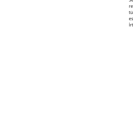
re
tü
es
İr