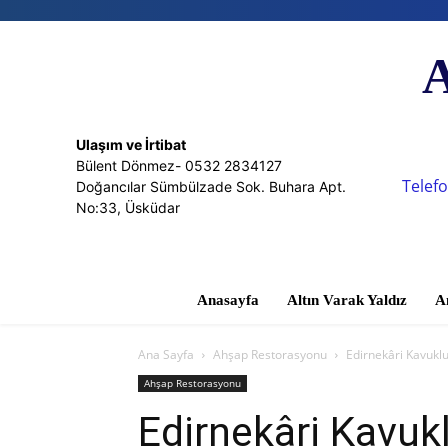
A
Ulaşım ve İrtibat
Bülent Dönmez- 0532 2834127
Telefo
Doğancılar Sümbülzade Sok. Buhara Apt.
No:33, Üsküdar
Anasayfa
Altın Varak Yaldız
A
Ana Sayfa
Ahşap Restorasyonu
Edirnekâri Kavukl
Ahşap Restorasyonu
Edirnekâri Kavuk