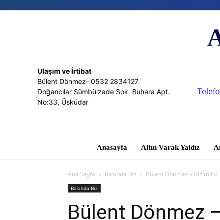
A
Ulaşım ve İrtibat
Bülent Dönmez- 0532 2834127
Telefo
Doğancılar Sümbülzade Sok. Buhara Apt.
No:33, Üsküdar
Anasayfa
Altın Varak Yaldız
A
Ana Sayfa
Basında Biz
Bülent Dönmez – Bizim Ev 
Basında Biz
Bülent Dönmez –