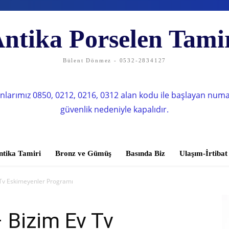
ntika Porselen Tami
Bülent Dönmez - 0532-2834127
nlarımız 0850, 0212, 0216, 0312 alan kodu ile başlayan num
güvenlik nedeniyle kapalıdır.
ntika Tamiri
Bronz ve Gümüş
Basında Biz
Ulaşım-İrtibat
Tv Eskimeyenler Programı
 Bizim Ev Tv