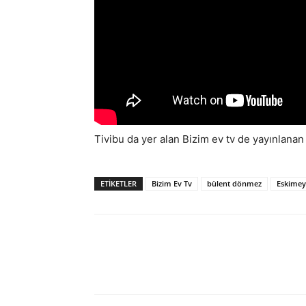
Tivibu da yer alan Bizim ev tv de yayınlana
ETIKETLER
Bizim Ev Tv
bülent dönmez
Eskimey