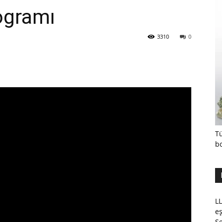
ogramı
3310
0
Tü
b
LL
eş
Se