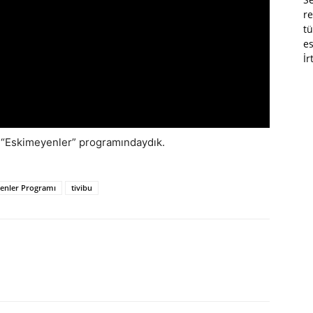
re
tü
es
İr
n “Eskimeyenler” programındaydık.
enler Programı
tivibu