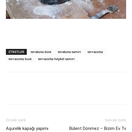
ETIKETLER
terakota büst
terakota tamiri
terracotta
terracotta bust
terracotta heykel tamiri
Önceki İçerik
Sonraki İçerik
Aşurelik kapağı yapımı
Bülent Dönmez – Bizim Ev Tv