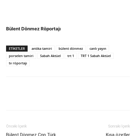
Bülent Dönmez Röportajı
ETIKETLER
antika tamiri
bülent dönmez
canlı yayın
porselen tamiri
Sabah Aktüel
trt 1
TRT 1 Sabah Aktüel
tv röportajı
Önceki İçerik
Sonraki İçerik
Bülent Dönmez Cnn Türk
Kısa özetler