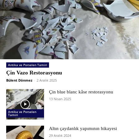
Antika ve Porselen Tamiri
Çin Vazo Restorasyonu
Bülent Dönmez
-
2 Aralık 2025
Çin blue blanc kâse restorasyonu
13 Nisan 2025
Antika ve Porselen
Tamiri
Altın çaydanlık yapımının hikayesi
29 Aralık 2024