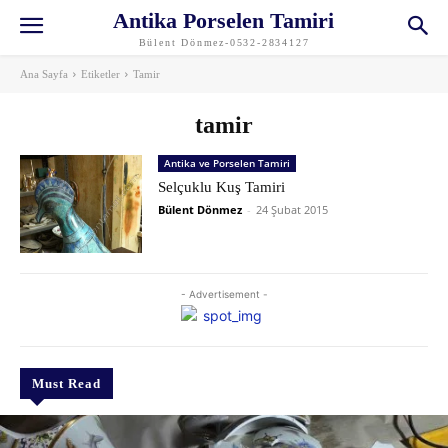
Antika Porselen Tamiri
Bülent Dönmez-0532-2834127
Ana Sayfa
Etiketler
Tamir
tamir
Antika ve Porselen Tamiri
Selçuklu Kuş Tamiri
Bülent Dönmez
-
24 Şubat 2015
- Advertisement -
Must Read