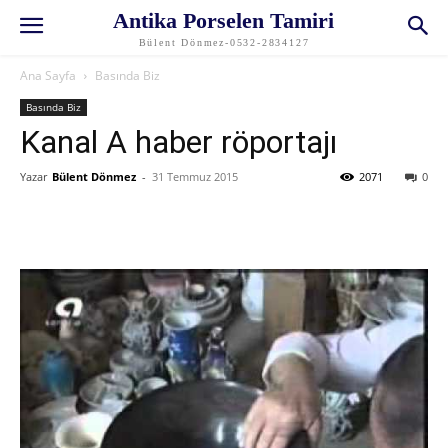
Antika Porselen Tamiri
Bülent Dönmez-0532-2834127
Ana Sayfa
Basında Biz
Basında Biz
Kanal A haber röportajı
Yazar
Bülent Dönmez
-
31 Temmuz 2015
2071
0