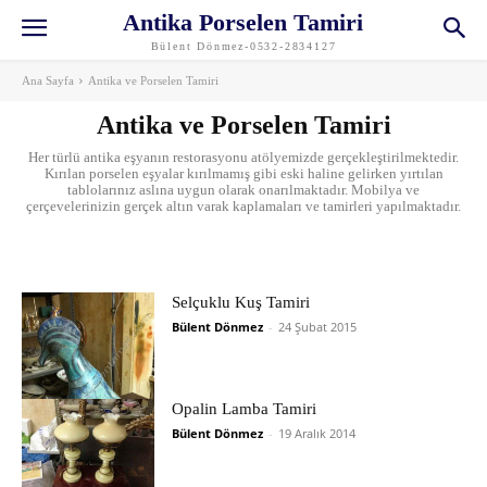
Antika Porselen Tamiri
Bülent Dönmez-0532-2834127
Ana Sayfa
Antika ve Porselen Tamiri
Antika ve Porselen Tamiri
Her türlü antika eşyanın restorasyonu atölyemizde gerçekleştirilmektedir.
Kırılan porselen eşyalar kırılmamış gibi eski haline gelirken yırtılan
tablolarınız aslına uygun olarak onarılmaktadır. Mobilya ve
çerçevelerinizin gerçek altın varak kaplamaları ve tamirleri yapılmaktadır.
Ahşap Restorasyonu
Altın Varak Yaldız
Ansiklopedi
Avize ve abajur tamiri
Basında Biz
Selçuklu Kuş Tamiri
Bülent Dönmez
-
24 Şubat 2015
Opalin Lamba Tamiri
Bülent Dönmez
-
19 Aralık 2014