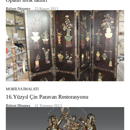
Bülent Dönmez
-
23 Kasım 2013
MOBILYA İMALATI
16.Yüzyıl Çin Paravan Restorasyonu
Bülent Dönmez
-
31 Temmuz 2013