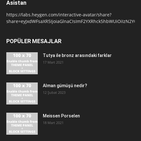
Asistan
https://labs.heygen.com/interactive-avatar/share?
share=eyJxdWFsaXR5IjoiaGlnaCIsImF2YXRhck5hbWUiOiIzN
POPÜLER MESAJLAR
Tutya ile bronz arasındaki farklar
17 Mart 2021
Alman gümüşü nedir?
12 Şubat 2023
Meissen Porselen
18 Mart 2021