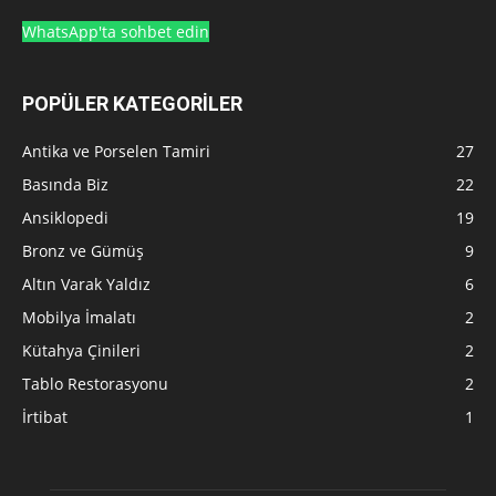
WhatsApp'ta sohbet edin
POPÜLER KATEGORİLER
Antika ve Porselen Tamiri
27
Basında Biz
22
Ansiklopedi
19
Bronz ve Gümüş
9
Altın Varak Yaldız
6
Mobilya İmalatı
2
Kütahya Çinileri
2
Tablo Restorasyonu
2
İrtibat
1