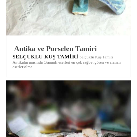
Antika ve Porselen Tamiri
SELÇUKLU KUŞ TAMIRI
Selçuklu Kuş Tamiri
Antikalar arasında Osmanlı eserleri en çok rağbet gören ve aranan
eserler olma...