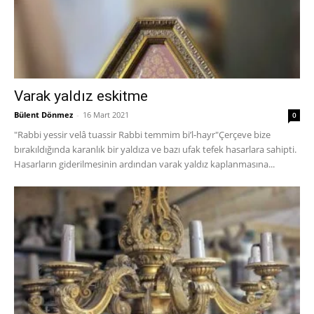
Varak yaldız eskitme
Bülent Dönmez
-
16 Mart 2021
0
"Rabbi yessir velâ tuassir Rabbi temmim bi’l-hayr"Çerçeve bize
bırakıldığında karanlık bir yaldıza ve bazı ufak tefek hasarlara sahipti.
Hasarların giderilmesinin ardından varak yaldız kaplanmasına...