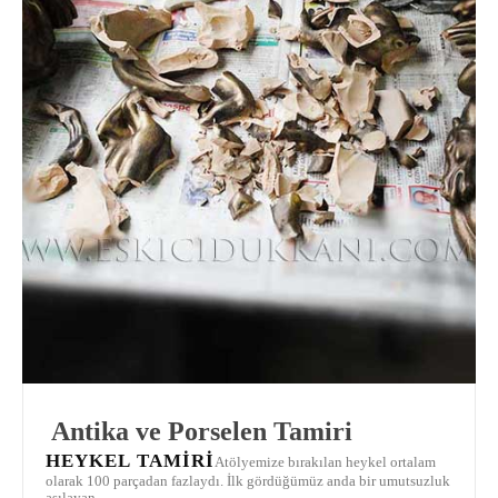
Antika ve Porselen Tamiri
HEYKEL TAMIRI
Atölyemize bırakılan heykel ortalam
olarak 100 parçadan fazlaydı. İlk gördüğümüz anda bir umutsuzluk
aşılayan...