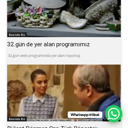
Basında Biz
32.gün de yer alan programımız
32.gün web programında yer alan röportaj.
Whatsapp irtibat
Basında Biz